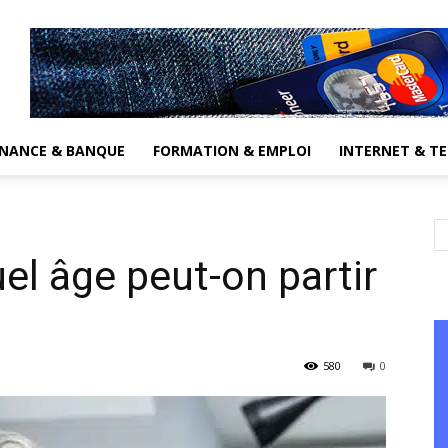
INANCE & BANQUE
FORMATION & EMPLOI
INTERNET & T
el âge peut-on partir
580
0