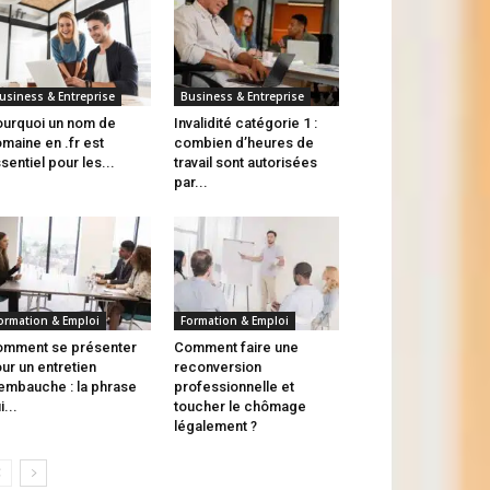
usiness & Entreprise
Business & Entreprise
urquoi un nom de
Invalidité catégorie 1 :
maine en .fr est
combien d’heures de
sentiel pour les...
travail sont autorisées
par...
ormation & Emploi
Formation & Emploi
mment se présenter
Comment faire une
ur un entretien
reconversion
embauche : la phrase
professionnelle et
i...
toucher le chômage
légalement ?