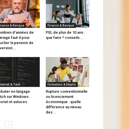
inance & Banque
Finance & Banque
mbien d’années de
PEL de plus de 10 ans :
riage faut-il pour
que faire ? conseils...
ucher la pension de
version...
nternet & Tech
Formation & Emploi
buter en langage
Rupture conventionnelle
tch sur Windows :
ou licenciement
toriel et astuces
économique : quelle
différence au niveau
des...