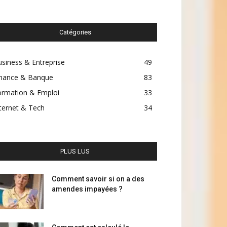
Catégories
siness & Entreprise
49
inance & Banque
83
ormation & Emploi
33
ternet & Tech
34
PLUS LUS
Comment savoir si on a des
amendes impayées ?