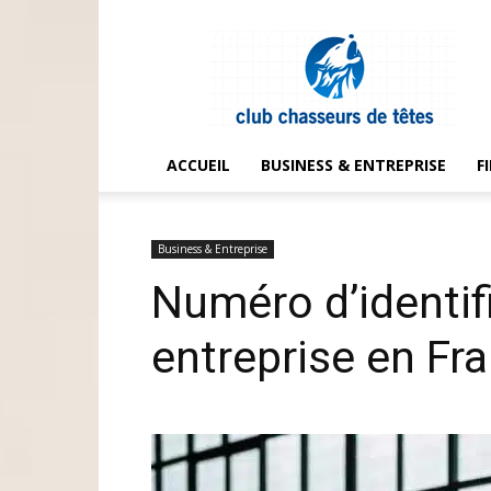
Club
chasseurs
de
têtes
ACCUEIL
BUSINESS & ENTREPRISE
F
Business & Entreprise
Numéro d’identifi
entreprise en Fra