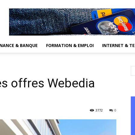
INANCE & BANQUE
FORMATION & EMPLOI
INTERNET & T
les offres Webedia
3772
0