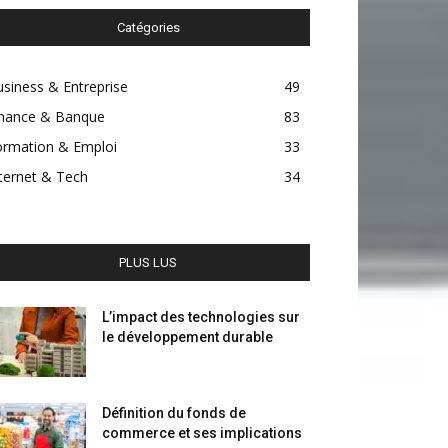
Catégories
siness & Entreprise
49
inance & Banque
83
ormation & Emploi
33
ternet & Tech
34
PLUS LUS
L’impact des technologies sur
le développement durable
Définition du fonds de
commerce et ses implications