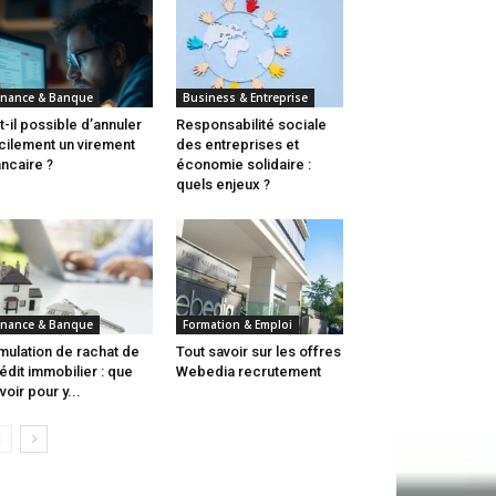
inance & Banque
Business & Entreprise
t-il possible d’annuler
Responsabilité sociale
cilement un virement
des entreprises et
ncaire ?
économie solidaire :
quels enjeux ?
inance & Banque
Formation & Emploi
mulation de rachat de
Tout savoir sur les offres
édit immobilier : que
Webedia recrutement
voir pour y...