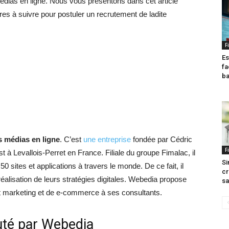
édias en ligne. Nous vous présentons dans cet article
ures à suivre pour postuler un recrutement de ladite
F
Es
fa
ba
s médias en ligne
. C’est
une entreprise
fondée par Cédric
F
st à Levallois-Perret en France. Filiale du groupe Fimalac, il
Si
 sites et applications à travers le monde. De ce fait, il
cr
réalisation de leurs stratégies digitales. Webedia propose
sa
nt marketing et de e-commerce à ses consultants.
uté par Webedia