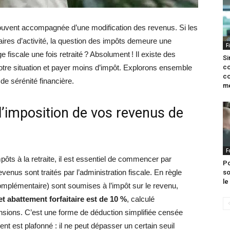
souvent accompagnée d’une modification des revenus. Si les
ires d’activité, la question des impôts demeure une
F
 fiscale une fois retraité ? Absolument ! Il existe des
Si
tre situation et payer moins d’impôt. Explorons ensemble
co
co
de sérénité financière.
me
’imposition de vos revenus de
F
ôts à la retraite, il est essentiel de commencer par
Po
evenus sont traités par l’administration fiscale. En règle
so
le
complémentaire) sont soumises à l’impôt sur le revenu,
t abattement forfaitaire est de 10 %
, calculé
sions. C’est une forme de déduction simplifiée censée
ent est plafonné : il ne peut dépasser un certain seuil