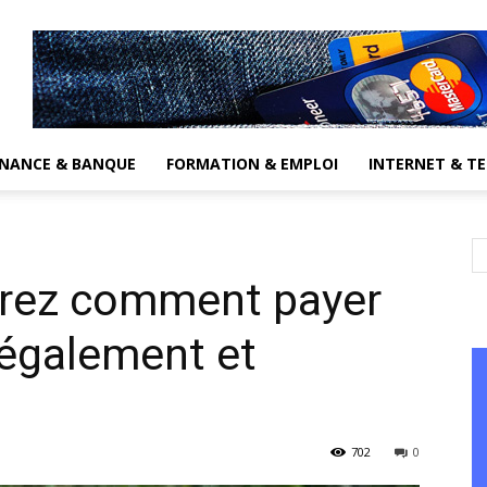
INANCE & BANQUE
FORMATION & EMPLOI
INTERNET & T
uvrez comment payer
légalement et
702
0