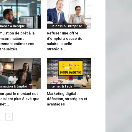
inance & Banque
Business & Entreprise
mulation de prêt à la
Refuser une offre
nsommation :
d’emploi à cause du
mment estimer vos
salaire : quelle
nsualités...
stratégie...
ormation & Emploi
Internet & Tech
urquoi le montant net
Marketing digital :
cial est plus élevé que
définition, stratégies et
 net...
avantages