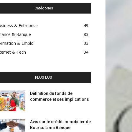
Catégories
siness & Entreprise
49
inance & Banque
83
ormation & Emploi
33
ternet & Tech
34
PLUS LUS
Définition du fonds de
commerce et ses implications
Avis sur le crédit immobilier de
Boursorama Banque