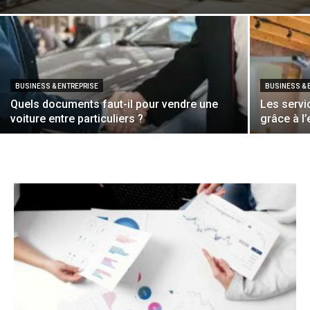
BUSINESS & ENTREPRISE
BUSINESS & 
Quels documents faut-il pour vendre une
Les servi
voiture entre particuliers ?
grâce à l