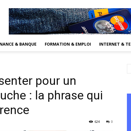
INANCE & BANQUE
FORMATION & EMPLOI
INTERNET & T
enter pour un
uche : la phrase qui
érence
624
0