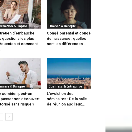
ormation & Emploi
Finance & Banque
tretien d’embauche :
Congé parental et congé
s questions les plus
de naissance : quelles
équentes et comment
sont les différences...
.
inance & Banque
Business & Entreprise
 combien peut-on
L’évolution des
passer son découvert
séminaires : De la salle
torisé sans risque ?
de réunion aux lieux...