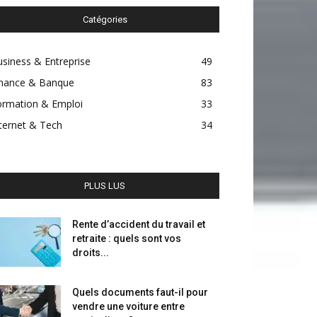
Catégories
siness & Entreprise
49
inance & Banque
83
ormation & Emploi
33
ternet & Tech
34
PLUS LUS
Rente d’accident du travail et
retraite : quels sont vos
droits...
Quels documents faut-il pour
vendre une voiture entre