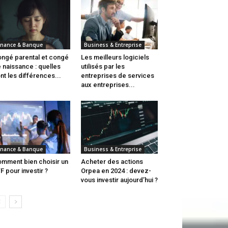
inance & Banque
Business & Entreprise
ngé parental et congé
Les meilleurs logiciels
 naissance : quelles
utilisés par les
nt les différences...
entreprises de services
aux entreprises...
inance & Banque
Business & Entreprise
mment bien choisir un
Acheter des actions
F pour investir ?
Orpea en 2024 : devez-
vous investir aujourd’hui ?