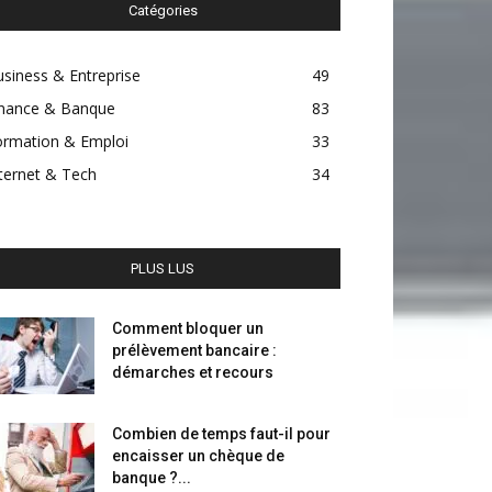
Catégories
siness & Entreprise
49
inance & Banque
83
ormation & Emploi
33
ternet & Tech
34
PLUS LUS
Comment bloquer un
prélèvement bancaire :
démarches et recours
Combien de temps faut-il pour
encaisser un chèque de
banque ?...