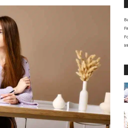
Bu
F
F
In