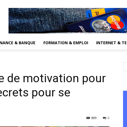
INANCE & BANQUE
FORMATION & EMPLOI
INTERNET & T
re de motivation pour
ecrets pour se
809
0