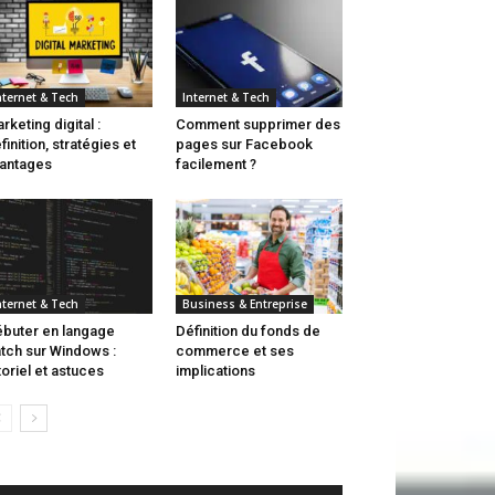
nternet & Tech
Internet & Tech
rketing digital :
Comment supprimer des
finition, stratégies et
pages sur Facebook
antages
facilement ?
nternet & Tech
Business & Entreprise
buter en langage
Définition du fonds de
tch sur Windows :
commerce et ses
toriel et astuces
implications