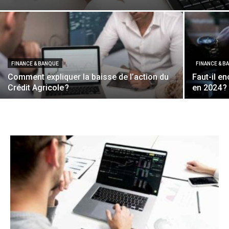
FINANCE & BANQUE
FINANCE & B
Comment expliquer la baisse de l’action du
Faut-il e
Crédit Agricole ?
en 2024 ?