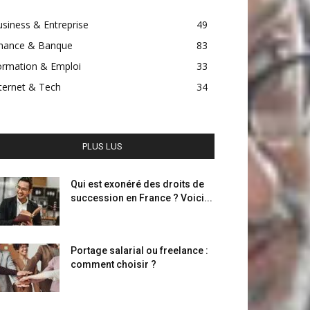
siness & Entreprise
49
inance & Banque
83
ormation & Emploi
33
ternet & Tech
34
PLUS LUS
Qui est exonéré des droits de
succession en France ? Voici...
Portage salarial ou freelance :
comment choisir ?