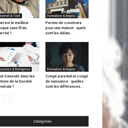
nternet & Tech
Formation & Emploi
el est le meilleur
Permis de construire
sque sans fil du
pour une maison : quels
rché ?
sont les délais...
usiness & Entreprise
Formation & Emploi
ut-il investir dans les
Congé parental et congé
tions de la Société
de naissance : quelles
nérale ?
sont les différences...
Catégories