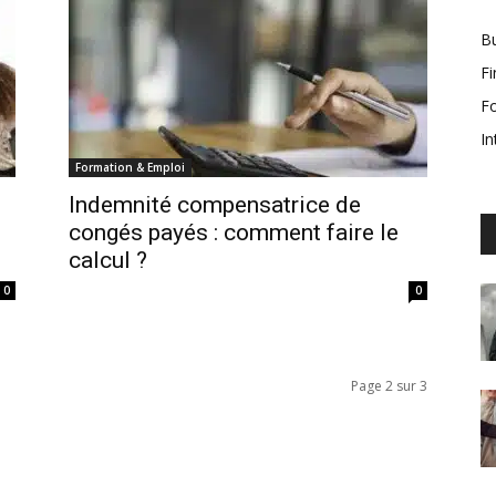
Bu
F
F
In
Formation & Emploi
Indemnité compensatrice de
congés payés : comment faire le
calcul ?
0
0
Page 2 sur 3