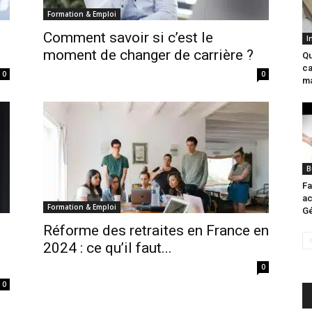
Formation & Emploi
Comment savoir si c’est le
I
moment de changer de carrière ?
Qu
ca
0
0
ma
B
Fa
ac
Formation & Emploi
Gé
Réforme des retraites en France en
2024 : ce qu’il faut...
0
0